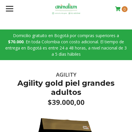
0
Domicilio gratuito en Bogotá por compras superiores a
$70.000
. En toda Colombia con costo adicional. El tiempo de
entrega en Bogotá es entre 24 a 48 horas, a nivel nacional de 3
a 5 días hábiles
AGILITY
Agility gold piel grandes
adultos
$39.000,00