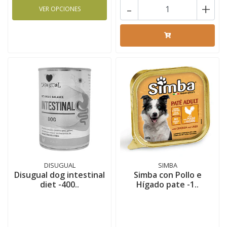
-
+
VER OPCIONES
DISUGUAL
SIMBA
Disugual dog intestinal
Simba con Pollo e
diet -400..
Hígado pate -1..