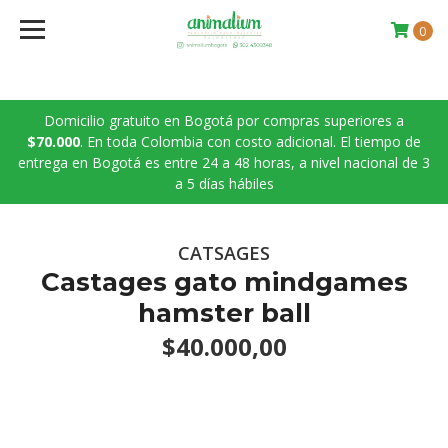
0
Domicilio gratuito en Bogotá por compras superiores a
$70.000
. En toda Colombia con costo adicional. El tiempo de
entrega en Bogotá es entre 24 a 48 horas, a nivel nacional de 3
a 5 días hábiles
CATSAGES
Castages gato mindgames
hamster ball
$40.000,00