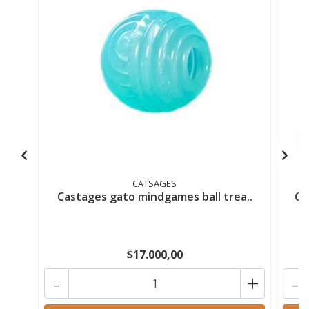
CATSAGES
Castages gato mindgames ball trea..
Ca
$17.000,00
-
+
-