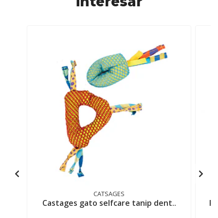
interesar
CATSAGES
Castages gato selfcare tanip dent..
Pe