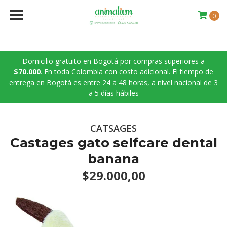
0
Domicilio gratuito en Bogotá por compras superiores a
$70.000
. En toda Colombia con costo adicional. El tiempo de
entrega en Bogotá es entre 24 a 48 horas, a nivel nacional de 3
a 5 días hábiles
CATSAGES
Castages gato selfcare dental
banana
$29.000,00