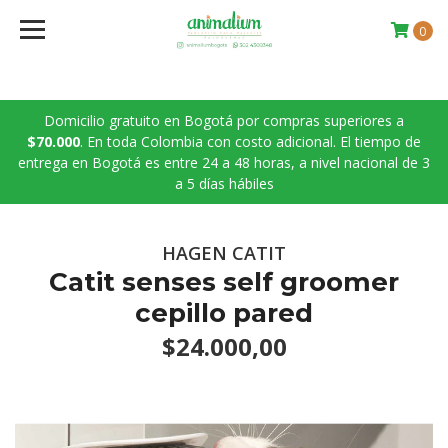
0
Domicilio gratuito en Bogotá por compras superiores a
$70.000
. En toda Colombia con costo adicional. El tiempo de
entrega en Bogotá es entre 24 a 48 horas, a nivel nacional de 3
a 5 días hábiles
HAGEN CATIT
Catit senses self groomer
cepillo pared
$24.000,00