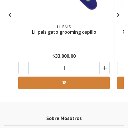
LIL PALS
Lil pals gato grooming cepillo
Pe
$33.000,00
-
+
-
Sobre Nosotros