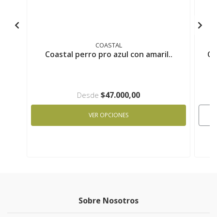
COASTAL
Coastal perro pro azul con amaril..
Co
$47.000,00
Desde
VER OPCIONES
Sobre Nosotros