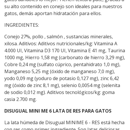
su alto contenido en conejo son ideales para nuestros
gatos, demás aportan hidratación para ellos.
INGREDIENTES:
Conejo 27%, pollo , salmón , sustancias minerales,
xilosa. Aditivos: Aditivos nutricionales/kg: Vitamina A
4.000 UI, Vitamina D3 170 UI, Vitamina E 41 mg, Taurina
1000 mg, Hierro 1,58 mg (carbonato de hierro 3,29 mg),
Cobre 0,24 mg (sulfato cúprico, pentahidrato 1,0 mg),
Manganeso 5,25 mg (óxido de manganeso 7,0 mg),
yodo 0,09 mg (yoduro de potasio 0,127 mg), zinc 6,42
mg (óxido de zinc 8,1 mg), selenio 0,0054 mg (selenita
de sodio 0,012 mg). Aditivos tecnológicos/kg: goma
casia 2.700 mg.
DISUGUAL MINI ME 6 LATA DE RES PARA GATOS
La lata húmeda de Disugual MINIME 6 - RES está hecha
con res como primer ingrediente. Son latas deliciosas,