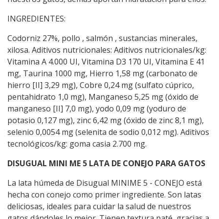
INGREDIENTES:
Codorniz 27%, pollo , salmón , sustancias minerales,
xilosa. Aditivos nutricionales: Aditivos nutricionales/kg:
Vitamina A 4.000 UI, Vitamina D3 170 UI, Vitamina E 41
mg, Taurina 1000 mg, Hierro 1,58 mg (carbonato de
hierro [II] 3,29 mg), Cobre 0,24 mg (sulfato cúprico,
pentahidrato 1,0 mg), Manganeso 5,25 mg (óxido de
manganeso [II] 7,0 mg), yodo 0,09 mg (yoduro de
potasio 0,127 mg), zinc 6,42 mg (óxido de zinc 8,1 mg),
selenio 0,0054 mg (selenita de sodio 0,012 mg). Aditivos
tecnológicos/kg: goma casia 2.700 mg.
DISUGUAL MINI ME 5 LATA DE CONEJO PARA GATOS
La lata húmeda de Disugual MINIME 5 - CONEJO está
hecha con conejo como primer ingrediente. Son latas
deliciosas, ideales para cuidar la salud de nuestros
gatos dándoles lo mejor. Tienen textura paté, gracias a