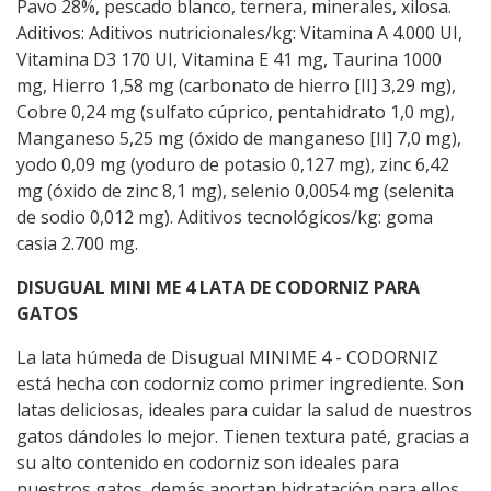
Pavo 28%, pescado blanco, ternera, minerales, xilosa.
Aditivos: Aditivos nutricionales/kg: Vitamina A 4.000 UI,
Vitamina D3 170 UI, Vitamina E 41 mg, Taurina 1000
mg, Hierro 1,58 mg (carbonato de hierro [II] 3,29 mg),
Cobre 0,24 mg (sulfato cúprico, pentahidrato 1,0 mg),
Manganeso 5,25 mg (óxido de manganeso [II] 7,0 mg),
yodo 0,09 mg (yoduro de potasio 0,127 mg), zinc 6,42
mg (óxido de zinc 8,1 mg), selenio 0,0054 mg (selenita
de sodio 0,012 mg). Aditivos tecnológicos/kg: goma
casia 2.700 mg.
DISUGUAL MINI ME 4 LATA DE CODORNIZ PARA
GATOS
La lata húmeda de Disugual MINIME 4 - CODORNIZ
está hecha con codorniz como primer ingrediente. Son
latas deliciosas, ideales para cuidar la salud de nuestros
gatos dándoles lo mejor. Tienen textura paté, gracias a
su alto contenido en codorniz son ideales para
nuestros gatos, demás aportan hidratación para ellos.