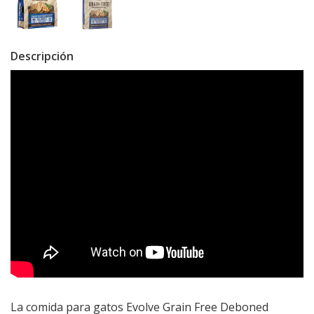
Descripción
&feature=youtu.be
La comida para gatos Evolve Grain Free Deboned