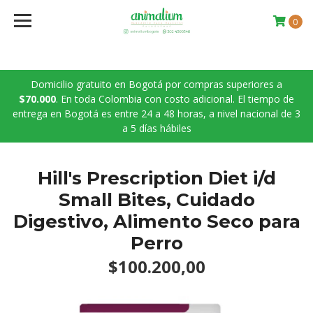
0
Domicilio gratuito en Bogotá por compras superiores a
$70.000
. En toda Colombia con costo adicional. El tiempo de
entrega en Bogotá es entre 24 a 48 horas, a nivel nacional de 3
a 5 días hábiles
Hill's Prescription Diet i/d
Small Bites, Cuidado
Digestivo, Alimento Seco para
Perro
$100.200,00