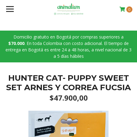
0
Domicilio gratuito en Bogotá por compras superiores a
$70.000
. En toda Colombia con costo adicional. El tiempo de
entrega en Bogotá es entre 24 a 48 horas, a nivel nacional de 3
a 5 días hábiles
HUNTER CAT- PUPPY SWEET
SET ARNES Y CORREA FUCSIA
$47.900,00