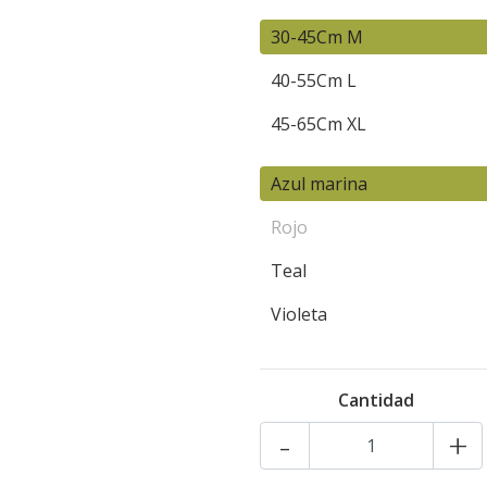
30-45Cm M
40-55Cm L
45-65Cm XL
Azul marina
Rojo
Teal
Violeta
Cantidad
-
+