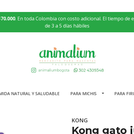
$70.000
. En toda Colombia con costo adicional. El tiempo de 
de 3 a 5 días hábiles
MIDA NATURAL Y SALUDABLE
PARA MICHIS
PARA FIR
KONG
Kong gato j