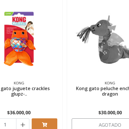
KONG
KONG
gato juguete crackles
Kong gato peluche enc
glupz-..
dragon
$36.000,00
$30.000,00
+
AGOTADO