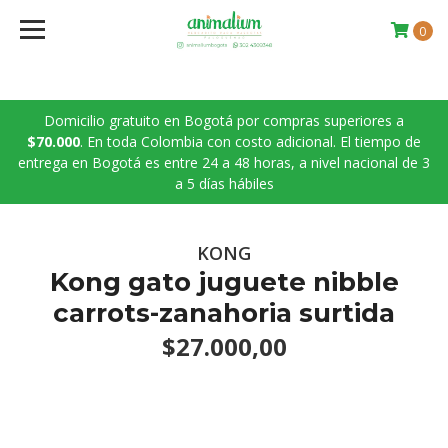
0
Domicilio gratuito en Bogotá por compras superiores a
$70.000
. En toda Colombia con costo adicional. El tiempo de
entrega en Bogotá es entre 24 a 48 horas, a nivel nacional de 3
a 5 días hábiles
KONG
Kong gato juguete nibble
carrots-zanahoria surtida
$27.000,00