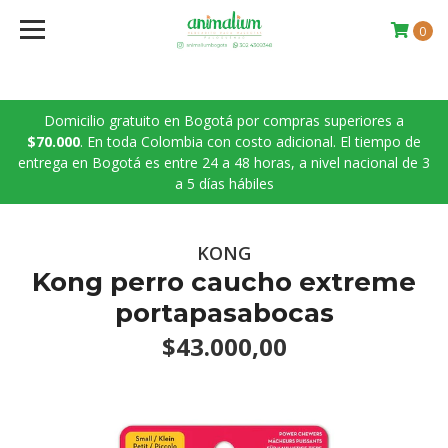
0
Domicilio gratuito en Bogotá por compras superiores a
$70.000
. En toda Colombia con costo adicional. El tiempo de
entrega en Bogotá es entre 24 a 48 horas, a nivel nacional de 3
a 5 días hábiles
KONG
Kong perro caucho extreme
portapasabocas
$43.000,00