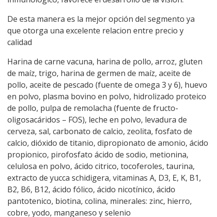
De esta manera es la mejor opción del segmento ya
que otorga una excelente relacion entre precio y
calidad
Harina de carne vacuna, harina de pollo, arroz, gluten
de maíz, trigo, harina de germen de maíz, aceite de
pollo, aceite de pescado (fuente de omega 3 y 6), huevo
en polvo, plasma bovino en polvo, hidrolizado proteico
de pollo, pulpa de remolacha (fuente de fructo-
oligosacáridos – FOS), leche en polvo, levadura de
cerveza, sal, carbonato de calcio, zeolita, fosfato de
calcio, dióxido de titanio, dipropionato de amonio, ácido
propionico, pirofosfato ácido de sodio, metionina,
celulosa en polvo, ácido citrico, tocoferoles, taurina,
extracto de yucca schidigera, vitaminas A, D3, E, K, B1,
B2, B6, B12, ácido fólico, ácido nicotínico, ácido
pantotenico, biotina, colina, minerales: zinc, hierro,
cobre, yodo, manganeso y selenio