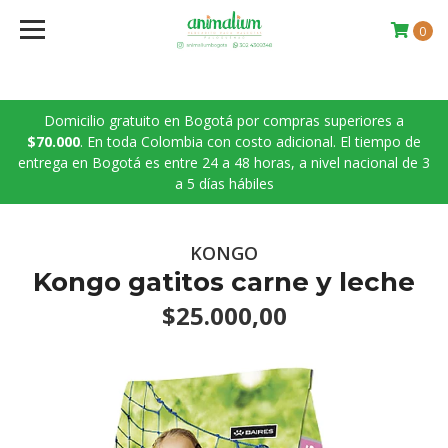
0
Domicilio gratuito en Bogotá por compras superiores a
$70.000
. En toda Colombia con costo adicional. El tiempo de
entrega en Bogotá es entre 24 a 48 horas, a nivel nacional de 3
a 5 días hábiles
KONGO
Kongo gatitos carne y leche
$25.000,00