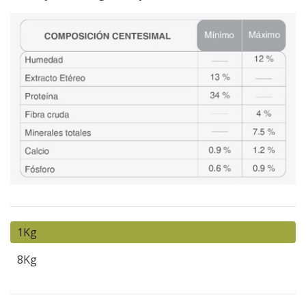
1Kg
8Kg