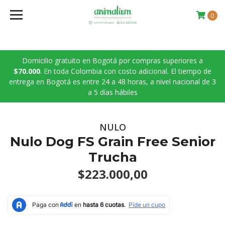
0
Domicilio gratuito en Bogotá por compras superiores a
$70.000
. En toda Colombia con costo adicional. El tiempo de
entrega en Bogotá es entre 24 a 48 horas, a nivel nacional de 3
a 5 días hábiles
NULO
Nulo Dog FS Grain Free Senior
Trucha
$223.000,00