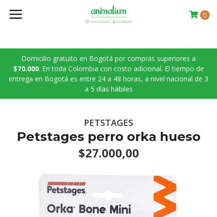
0
Domicilio gratuito en Bogotá por compras superiores a
$70.000
. En toda Colombia con costo adicional. El tiempo de
entrega en Bogotá es entre 24 a 48 horas, a nivel nacional de 3
a 5 días hábiles
PETSTAGES
Petstages perro orka hueso
$27.000,00