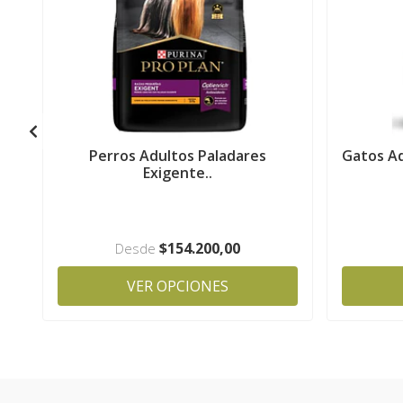
Perros Adultos Paladares
Gatos Ad
Exigente..
$154.200,00
Desde
VER OPCIONES