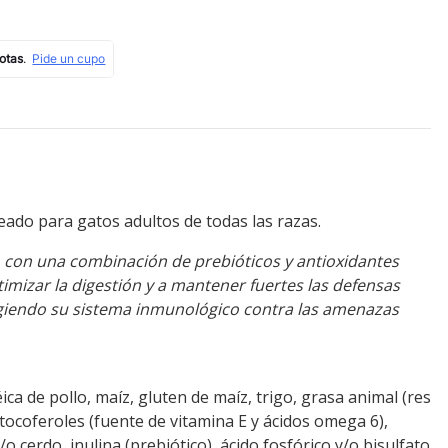
ado para gatos adultos de todas las razas.
, con una combinación de prebióticos y antioxidantes
imizar la digestión y a mantener fuertes las defensas
egiendo su sistema inmunológico contra las amenazas
ica de pollo, maíz, gluten de maíz, trigo, grasa animal (res
tocoferoles (fuente de vitamina E y ácidos omega 6),
/o cerdo, inulina (prebiótico), ácido fosfórico y/o bisulfato