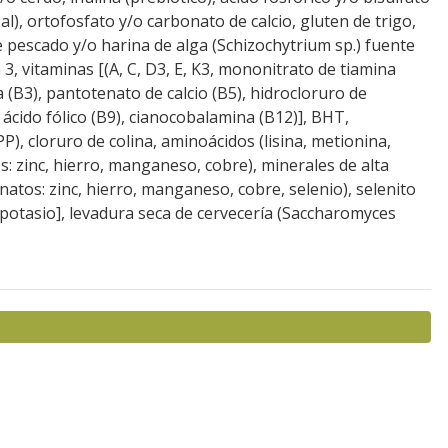
al), ortofosfato y/o carbonato de calcio, gluten de trigo,
e pescado y/o harina de alga (Schizochytrium sp.) fuente
3, vitaminas [(A, C, D3, E, K3, mononitrato de tiamina
na (B3), pantotenato de calcio (B5), hidrocloruro de
, ácido fólico (B9), cianocobalamina (B12)], BHT,
P), cloruro de colina, aminoácidos (lisina, metionina,
os: zinc, hierro, manganeso, cobre), minerales de alta
natos: zinc, hierro, manganeso, cobre, selenio), selenito
o potasio], levadura seca de cervecería (Saccharomyces