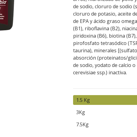
de sodio, cloruro de sodio (s
cloruro de potasio, aceite d
de EPA y ácido graso omega 
(B1), riboflavina (B2), niaci
piridoxina (B6), biotina (B7)
pirofosfato tetrasódico (TSP
taurina), minerales [(sulfat
absorción (proteinatos/glici
de sodio, yodato de calcio 
cerevisiae ssp.) inactiva.
1.5 Kg
3Kg
7.5Kg