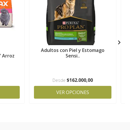
Adultos con Piel y Estomago
G
Y Arroz
Sensi..
$162.000,00
Desde
VER OPCIONES