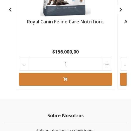
Royal Canin Feline Care Nutrition..
Al
$156.000,00
-
+
-
Sobre Nosotros
Aplican términos y condiciones.