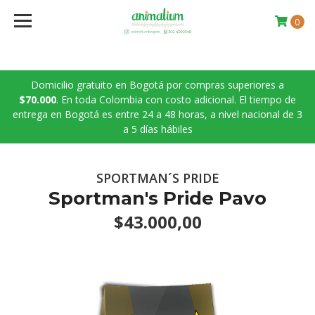
0
Domicilio gratuito en Bogotá por compras superiores a
$70.000
. En toda Colombia con costo adicional. El tiempo de
entrega en Bogotá es entre 24 a 48 horas, a nivel nacional de 3
a 5 días hábiles
SPORTMAN´S PRIDE
Sportman's Pride Pavo
$43.000,00