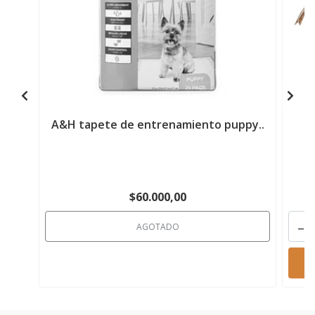
A&H tapete de entrenamiento puppy..
S
$60.000,00
-
AGOTADO