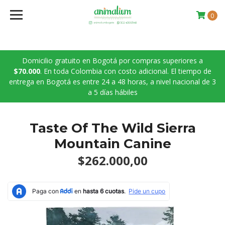
0
Domicilio gratuito en Bogotá por compras superiores a
$70.000
. En toda Colombia con costo adicional. El tiempo de
entrega en Bogotá es entre 24 a 48 horas, a nivel nacional de 3
a 5 días hábiles
Taste Of The Wild Sierra
Mountain Canine
$262.000,00