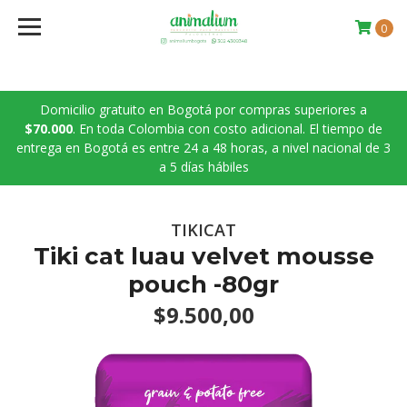
0
Domicilio gratuito en Bogotá por compras superiores a
$70.000
. En toda Colombia con costo adicional. El tiempo de
entrega en Bogotá es entre 24 a 48 horas, a nivel nacional de 3
a 5 días hábiles
TIKICAT
Tiki cat luau velvet mousse
pouch -80gr
$9.500,00