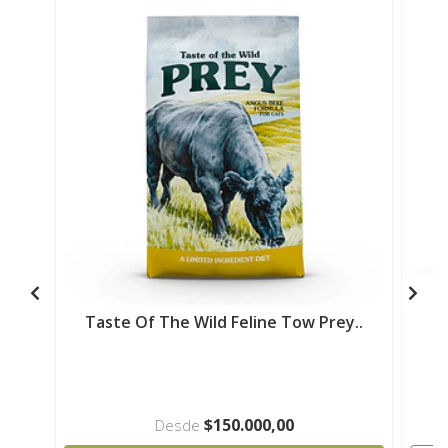
Taste Of The Wild Feline Tow Prey..
T
$150.000,00
Desde