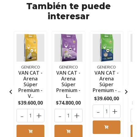
También te puede
interesar
GENERICO
GENERICO
GENERICO
VAN CAT -
VAN CAT -
VAN CAT -
V
Arena
Arena
Arena
Súper
Súper
Súper
Premium -
Premium -
Premium - ..
P
V..
L..
$39.600,00
$39.600,00
$74.800,00
$
-
+
-
+
-
+