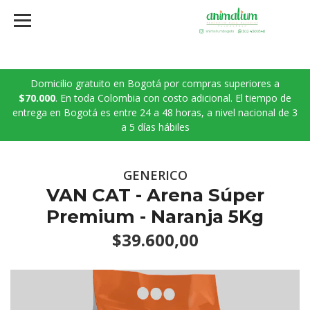
Domicilio gratuito en Bogotá por compras superiores a
$70.000
. En toda Colombia con costo adicional. El tiempo de
entrega en Bogotá es entre 24 a 48 horas, a nivel nacional de 3
a 5 días hábiles
GENERICO
VAN CAT - Arena Súper
Premium - Naranja 5Kg
$39.600,00