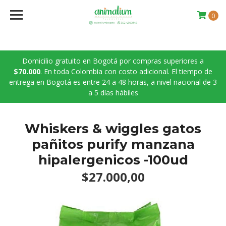
0
Domicilio gratuito en Bogotá por compras superiores a
$70.000
. En toda Colombia con costo adicional. El tiempo de
entrega en Bogotá es entre 24 a 48 horas, a nivel nacional de 3
a 5 días hábiles
Whiskers & wiggles gatos
pañitos purify manzana
hipalergenicos -100ud
$27.000,00