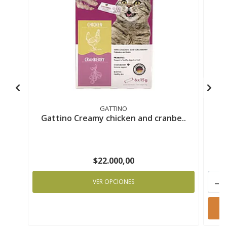
GATTINO
Gattino Creamy chicken and cranbe..
G
$22.000,00
-
VER OPCIONES