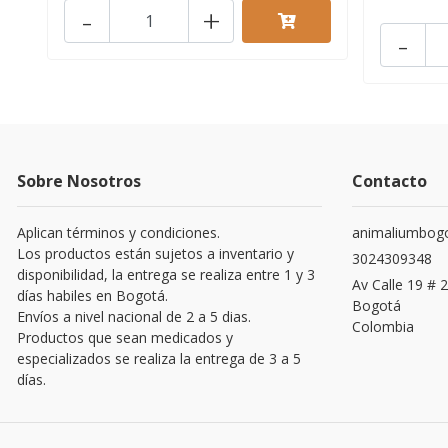
-
+
-
Sobre Nosotros
Contacto
Aplican términos y condiciones.
animaliumbog
Los productos están sujetos a inventario y
3024309348
disponibilidad, la entrega se realiza entre 1 y 3
Av Calle 19 # 2
días habiles en Bogotá.
Bogotá
Envíos a nivel nacional de 2 a 5 dias.
Colombia
Productos que sean medicados y
especializados se realiza la entrega de 3 a 5
días.