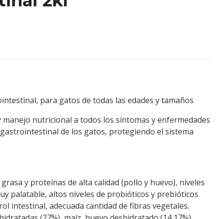
inal 2kl
ointestinal, para gatos de todas las edades y tamaños
y manejo nutricional a todos los síntomas y enfermedades
 gastrointestinal de los gatos, protegiendo el sistema
grasa y proteínas de alta calidad (pollo y huevo), niveles
muy palatable, altos niveles de probióticos y prebióticos
ol intestinal, adecuada cantidad de fibras vegetales.
hidratadas (27%), maíz, huevo deshidratado (14,17%),