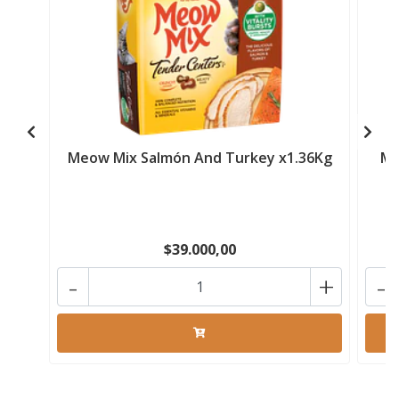
Meow Mix Salmón And Turkey x1.36Kg
Me
$39.000,00
-
+
-