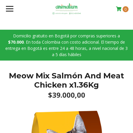
0
Domicilio gratuito en Bogotá por compras superiores a
$70.000
. En toda Colombia con costo adicional. El tiempo de
entrega en Bogotá es entre 24 a 48 horas, a nivel nacional de 3
a 5 días hábiles
Meow Mix Salmón And Meat
Chicken x1.36Kg
$39.000,00