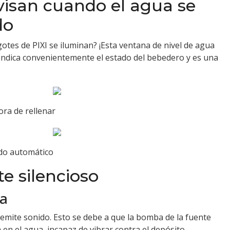
visan cuando el agua se
do
igotes de PIXI se iluminan? ¡Esta ventana de nivel de agua
indica convenientemente el estado del bebedero y es una
ora de rellenar
do automático
e silencioso
sa
 emite sonido. Esto se debe a que la bomba de la fuente
en el agua, incapaz de vibrar contra el depósito.