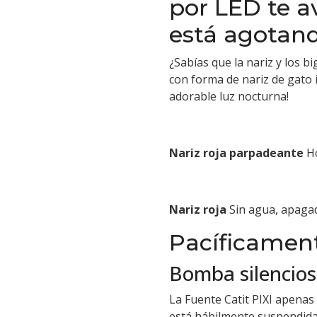
por LED te a
está agotan
¿Sabías que la nariz y los b
con forma de nariz de gato 
adorable luz nocturna!
Nariz roja parpadeante
H
Nariz roja
Sin agua, apaga
Pacíficament
Bomba silencio
La Fuente Catit PIXI apenas
está hábilmente suspendida 