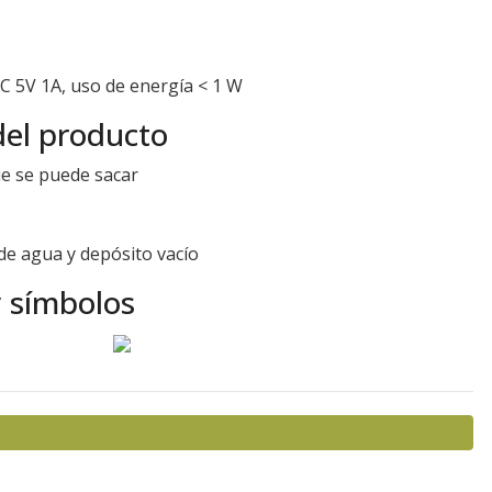
C 5V 1A, uso de energía < 1 W
del producto
e se puede sacar
 de agua y depósito vacío
y símbolos