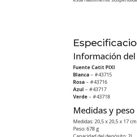
Especificaci
Información del
Fuente Catit PIXI
Blanca
– #43715
Rosa
– #43716
Azul
– #43717
Verde
– #43718
Medidas y peso
Medidas: 20,5 x 20,5 x 17 cm
Peso: 678 g
Capacidad del depósito: 2L