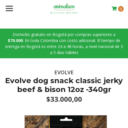
0
Domicilio gratuito en Bogotá por compras superiores a
$70.000
. En toda Colombia con costo adicional. El tiempo de
entrega en Bogotá es entre 24 a 48 horas, a nivel nacional de 3
a 5 días hábiles
EVOLVE
Evolve dog snack classic jerky
beef & bison 12oz -340gr
$33.000,00