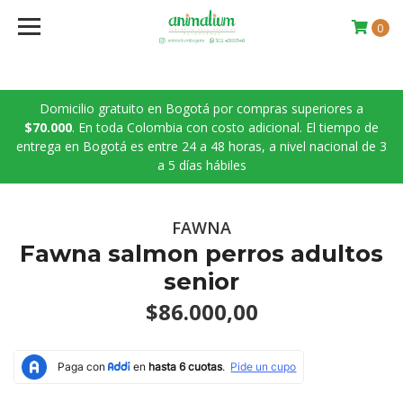
0
Domicilio gratuito en Bogotá por compras superiores a
$70.000
. En toda Colombia con costo adicional. El tiempo de
entrega en Bogotá es entre 24 a 48 horas, a nivel nacional de 3
a 5 días hábiles
FAWNA
Fawna salmon perros adultos
senior
$86.000,00