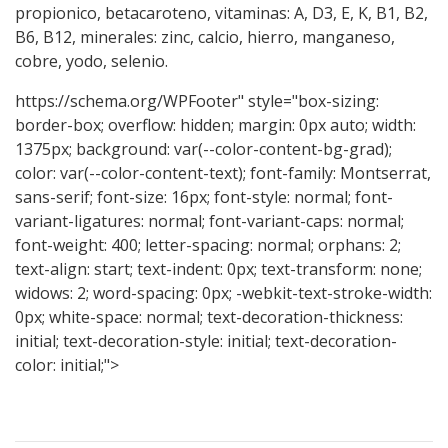
propionico, betacaroteno, vitaminas: A, D3, E, K, B1, B2,
B6, B12, minerales: zinc, calcio, hierro, manganeso,
cobre, yodo, selenio.
https://schema.org/WPFooter" style="box-sizing:
border-box; overflow: hidden; margin: 0px auto; width:
1375px; background: var(--color-content-bg-grad);
color: var(--color-content-text); font-family: Montserrat,
sans-serif; font-size: 16px; font-style: normal; font-
variant-ligatures: normal; font-variant-caps: normal;
font-weight: 400; letter-spacing: normal; orphans: 2;
text-align: start; text-indent: 0px; text-transform: none;
widows: 2; word-spacing: 0px; -webkit-text-stroke-width:
0px; white-space: normal; text-decoration-thickness:
initial; text-decoration-style: initial; text-decoration-
color: initial;">