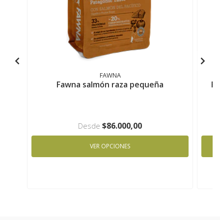
FAWNA
Fawna salmón raza pequeña
Fa
$86.000,00
Desde
VER OPCIONES