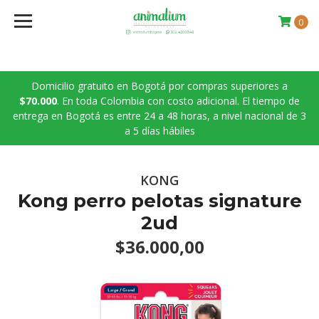
0
Domicilio gratuito en Bogotá por compras superiores a
$70.000
. En toda Colombia con costo adicional. El tiempo de
entrega en Bogotá es entre 24 a 48 horas, a nivel nacional de 3
a 5 días hábiles
KONG
Kong perro pelotas signature
2ud
$36.000,00