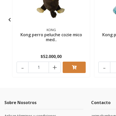
KONG
Kong perro peluche cozie mico
Kong p
med..
$52.000,00
-
+
-
Sobre Nosotros
Contacto
Aplican términos y condiciones.
animaliumbog