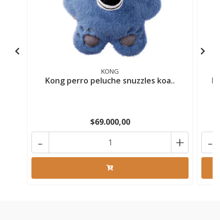
KONG
Kong perro peluche snuzzles koa..
Ko
$69.000,00
-
+
-