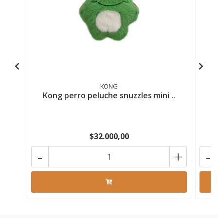
KONG
Kong perro peluche snuzzles mini ..
K
$32.000,00
-
+
-