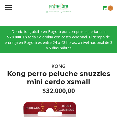
0
Domicilio gratuito en Bogotá por compras superiores a
$70.000
. En toda Colombia con costo adicional. El tiempo de
entrega en Bogotá es entre 24 a 48 horas, a nivel nacional de 3
a 5 días hábiles
KONG
Kong perro peluche snuzzles
mini cerdo xsmall
$32.000,00