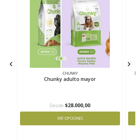
Pe
CHUNKY
Chunky adulto mayor
$28.000,00
Desde
VER OPCIONES