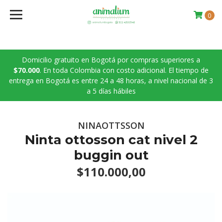
0
Domicilio gratuito en Bogotá por compras superiores a
$70.000
. En toda Colombia con costo adicional. El tiempo de
entrega en Bogotá es entre 24 a 48 horas, a nivel nacional de 3
a 5 días hábiles
NINAOTTSSON
Ninta ottosson cat nivel 2
buggin out
$110.000,00