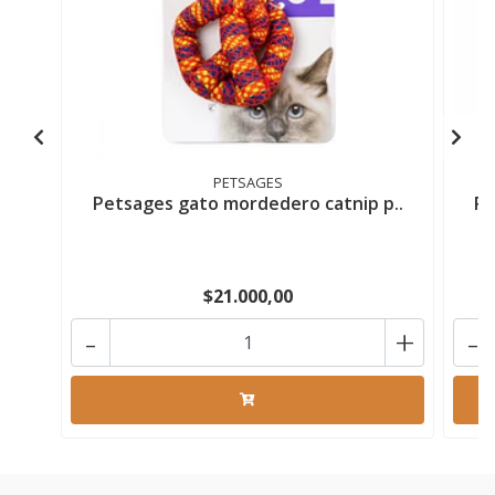
PETSAGES
Petsages gato mordedero catnip p..
Pe
$21.000,00
-
+
-