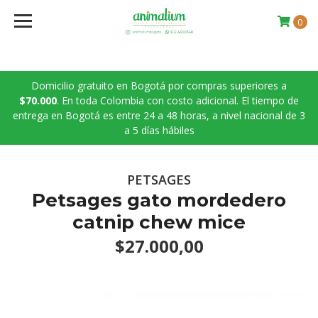
0
Domicilio gratuito en Bogotá por compras superiores a
$70.000
. En toda Colombia con costo adicional. El tiempo de
entrega en Bogotá es entre 24 a 48 horas, a nivel nacional de 3
a 5 días hábiles
PETSAGES
Petsages gato mordedero
catnip chew mice
$27.000,00