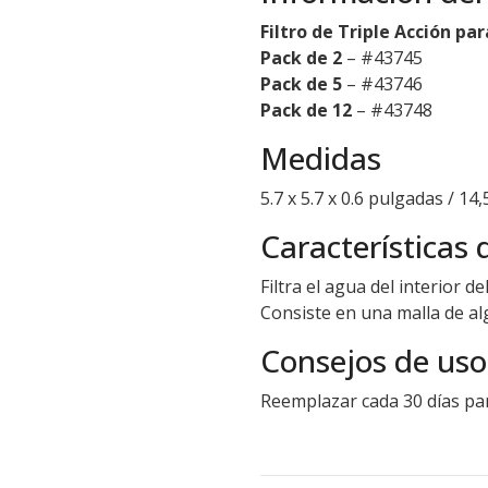
Filtro de Triple Acción pa
Pack de 2
– #43745
Pack de 5
– #43746
Pack de 12
– #43748
Medidas
5.7 x 5.7 x 0.6 pulgadas / 14,
Características 
Filtra el agua del interior 
Consiste en una malla de al
Consejos de uso
Reemplazar cada 30 días pa