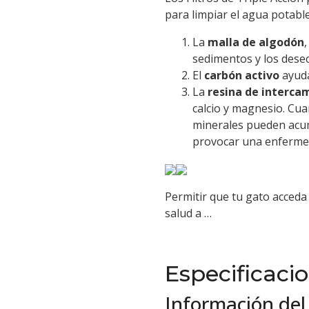
para limpiar el agua potable
La
malla de algodón
,
sedimentos y los dese
El
carbón activo
ayuda
La
resina de interca
calcio y magnesio. Cu
minerales pueden acumu
provocar una enfermed
Permitir que tu gato acceda
salud a …
Especificaci
Información del