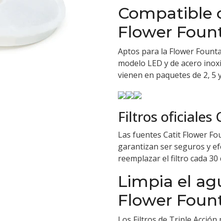
Compatible c
Flower Foun
Aptos para la
Flower Founta
modelo
LED
y
de acero inox
vienen en paquetes de 2, 5 y
Filtros oficiales 
Las fuentes Catit Flower Fou
garantizan ser seguros y e
reemplazar el filtro cada 30 
Limpia el ag
Flower Fount
Los Filtros de Triple Acción