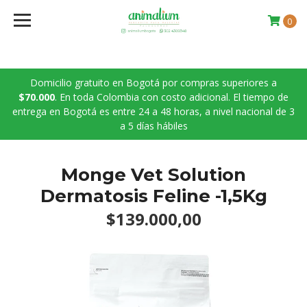
0
Domicilio gratuito en Bogotá por compras superiores a
$70.000
. En toda Colombia con costo adicional. El tiempo de
entrega en Bogotá es entre 24 a 48 horas, a nivel nacional de 3
a 5 días hábiles
Monge Vet Solution
Dermatosis Feline -1,5Kg
$139.000,00