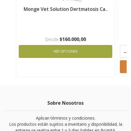
Monge Vet Solution Dertmatosis Ca..
M
$160.000,00
Desde
-
VER OPCIONES
Sobre Nosotros
Aplican términos y condiciones.
Los productos están sujetos a inventario y disponibilidad, la
entrega se realiza entre 1 y 3 días habiles en Bogotá.