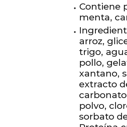
Contiene pe
menta, car
Ingredien
arroz, gli
trigo, agu
pollo, gel
xantano, 
extracto d
carbonato 
polvo, clor
sorbato de