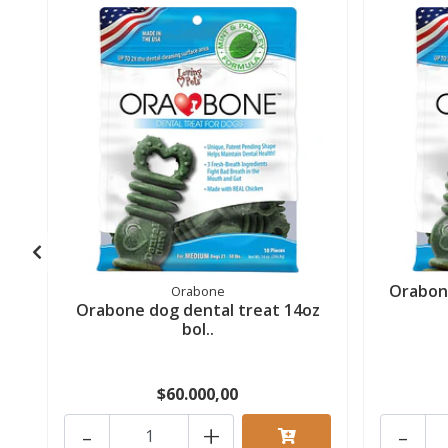
Orabone
Orabone
Orabone dog dental treat 14oz
bol..
$60.000,00
-
+
-