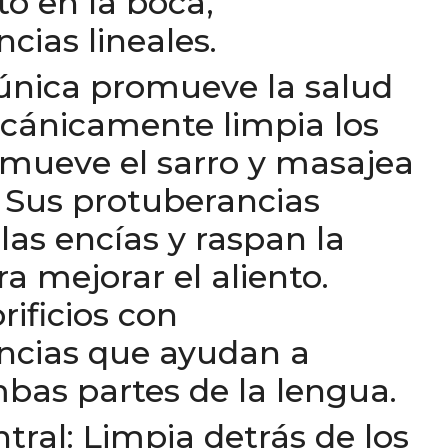
o en la boca,
cias lineales.
única promueve la salud
ecánicamente limpia los
emueve el sarro y masajea
. Sus protuberancias
as encías y raspan la
a mejorar el aliento.
rificios con
ncias que ayudan a
bas partes de la lengua.
ntral: Limpia detrás de los