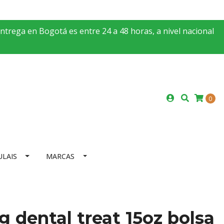
entrega en Bogotá es entre 24 a 48 horas, a nivel nacional
0
ULAIS
MARCAS
 dental treat 15oz bolsa