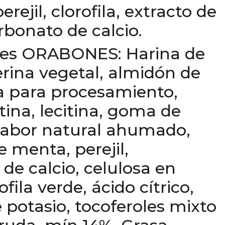
rejil, clorofila, extracto de
bonato de calcio.
tes ORABONES: Harina de
cerina vegetal, almidón de
a para procesamiento,
atina, lecitina, goma de
sabor natural ahumado,
e menta, perejil,
de calcio, celulosa en
ofila verde, ácido cítrico,
 potasio, tocoferoles mixto