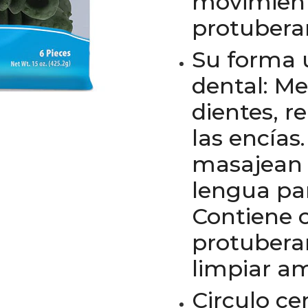
movimient
protuberan
Su forma 
dental: M
dientes, r
las encías
masajean l
lengua par
Contiene o
protubera
limpiar am
Circulo ce