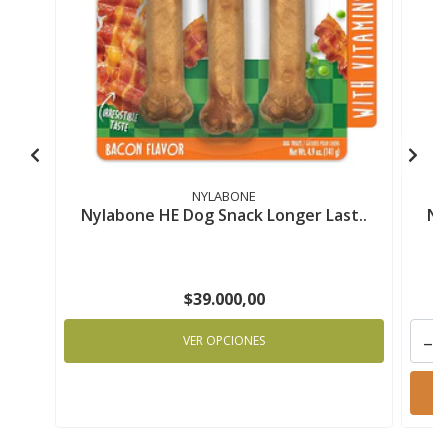
NYLABONE
Nylabone HE Dog Snack Longer Last..
Ny
$39.000,00
-
VER OPCIONES