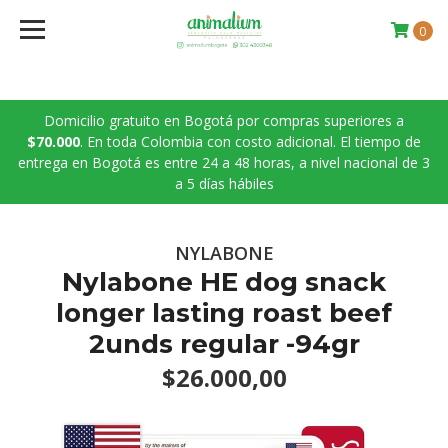
0
Domicilio gratuito en Bogotá por compras superiores a
$70.000
. En toda Colombia con costo adicional. El tiempo de
entrega en Bogotá es entre 24 a 48 horas, a nivel nacional de 3
a 5 días hábiles
NYLABONE
Nylabone HE dog snack
longer lasting roast beef
2unds regular -94gr
$26.000,00